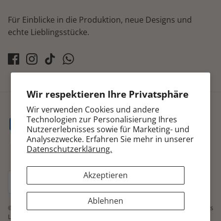
Für Einblicke in die Produktion, neue Designs und
echte Lieblingsstücke.
Wir respektieren Ihre Privatsphäre
Wir verwenden Cookies und andere
Technologien zur Personalisierung Ihres
Nutzererlebnisses sowie für Marketing- und
Analysezwecke. Erfahren Sie mehr in unserer
Datenschutzerklärung.
Akzeptieren
Währung
Deutschland (EUR €)
Ablehnen
© 2026
Lapeya by Ramona Lippert
.
mit ❤️ verpackt und verschickt aus
Lichtenfels