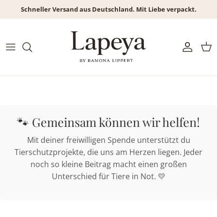
Direkt
Schneller Versand aus Deutschland. Mit Liebe verpackt.
zum
Inhalt
Dirndl
Dirndl
Hemden/Westen/Jacken
Damen Sale
Dirndlschürzen
Blusen
Lederhosen
Kinder Sale
Dirndlblusen
Trachtenjacken
Shirts
Herren Sale
Blusen/ Mieder/Shirts
Socken
🐾 Gemeinsam können wir helfen!
Röcke/ Kleider
Mit deiner freiwilligen Spende unterstützt du
Tierschutzprojekte, die uns am Herzen liegen. Jeder
Taschen
noch so kleine Beitrag macht einen großen
Unterschied für Tiere in Not. 💛